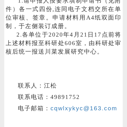
1.
请
申报人按要求填制申请书
（见附
件）各一式四份,连同电子文档交所在单
位审核、签章
。申请材料用
A4
纸
双面印
制，于左侧装订成册。
2.
各单位于
2020
年4月21日17
点前将
上述材料报至科研处
606
室，由科研处审
核后统一报
送川菜发展研究中心
。
联系人：江松
联系电话：49891752
电子邮箱：
cqwlxykyc@163.com