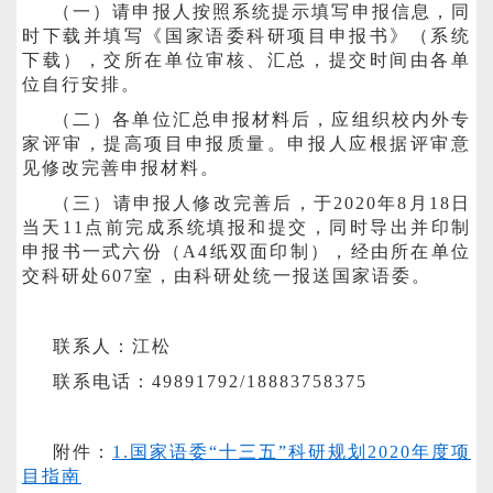
（一）请申报人按照系统提示填写申报信息，同
时下载并填写《国家语委科研项目申报书》（系统
下载），交所在单位审核、汇总，提交时间由各单
位自行安排。
（二）各单位汇总申报材料后，应组织校内外专
家评审，提高项目申报质量。申报人应根据评审意
见修改完善申报材料。
（三）请申报人修改完善后，于
2020
年
8
月
18
日
当天
11
点前完成系统填报和提交，同时导出并印制
申报书一式六份（
A4
纸双面印制），经由所在单位
交科研处
607
室，由科研处统一报送国家语委。
联系人：江松
联系电话：
49891792/18883758375
附件：
1.国家语委“十三五”科研规划2020年度项
目指南