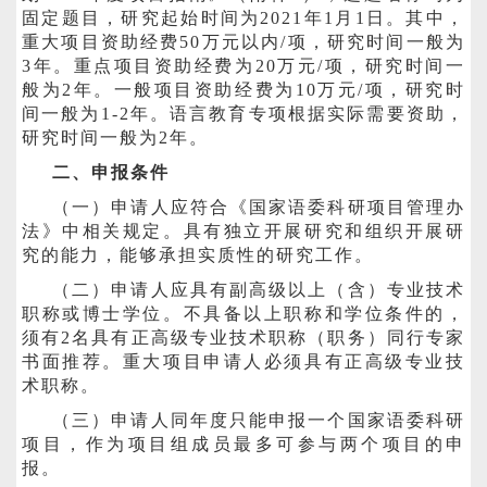
固定题目，研究起始时间为
2021
年
1
月
1
日。其中，
重大项目资助经费
50
万元以内
/
项，研究时间一般为
3
年。重点项目资助经费为
20
万元
/
项，研究时间一
般为
2
年。一般项目资助经费为
10
万元
/
项，研究时
间一般为
1-2
年。语言教育专项根据实际需要资助，
研究时间一般为
2
年。
二、申报条件
（一）申请人应符合《国家语委科研项目管理办
法》中相关规定。具有独立开展研究和组织开展研
究的能力，能够承担实质性的研究工作。
（二）申请人应具有副高级以上（含）专业技术
职称或博士学位。不具备以上职称和学位条件的，
须有
2
名具有正高级专业技术职称（职务）同行专家
书面推荐。重大项目申请人必须具有正高级专业技
术职称。
（三）申请人同年度只能申报一个国家语委科研
项目，作为项目组成员最多可参与两个项目的申
报。