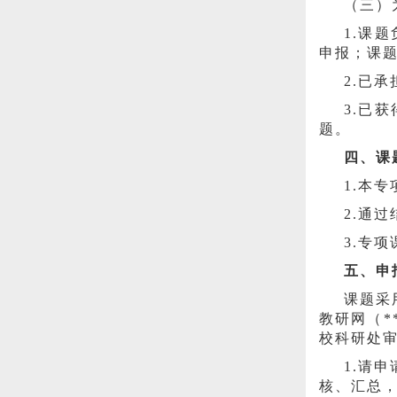
（三）
1.课
申报；课
2.已
3.已
题。
四、课
1.本
2.通
3.专
五、申
课题采
教研网（*
校科研处
1.请
核、汇总