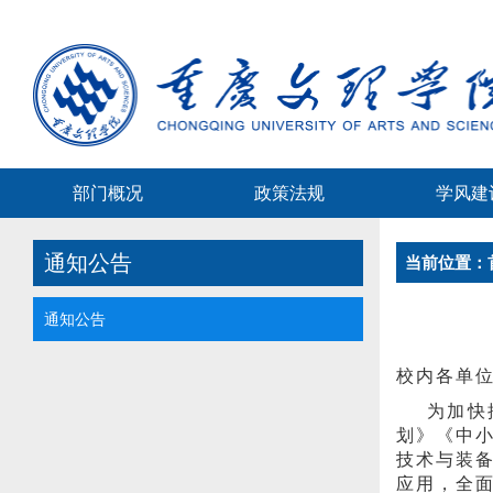
部门概况
政策法规
学风建
通知公告
当前位置：
通知公告
校内各单
为加快
划》《中
技术与装
应用，全