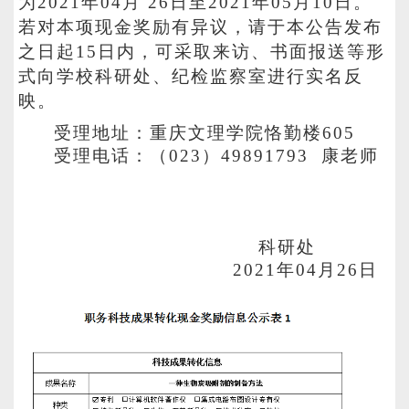
为20
21
年0
4
月
26
日至20
21
年
05
月
10
日。
若对本项现金奖励有异议，请于本公告发布
之日起15日内，可采取来访、书面报送等形
式向学校
科研处、纪检监察室
进行实名反
映。
受理地址：重庆文理学院恪勤楼
605
受理电话：（
023）4989179
3
康老师
科研处
20
21
年
0
4
月
26
日