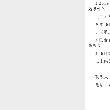
2.2
题条件的
（二）
各类项
1.《
2.已
版权页、
3.项
以上结
联系人
电话：4
20