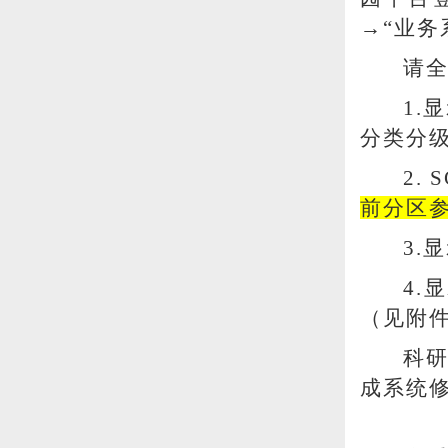
→“业务
请
1.
显
分类分
2. S
前分区参
3.
显
4.
显
（见附
科研
成系统