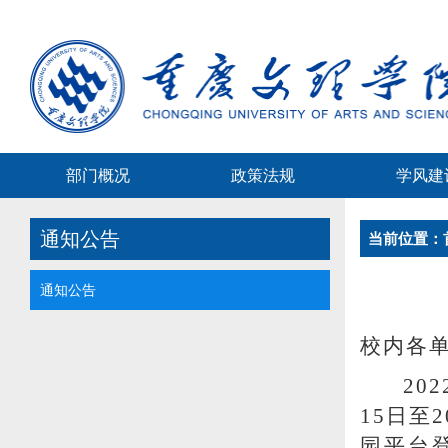
部门概况
政策法规
学风建
通知公告
当前位置：
通知公告
校内各
202
15日至
园平台