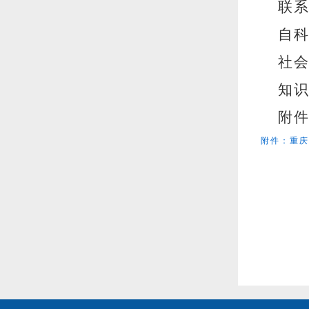
联
自
社
知
附
附件：重庆