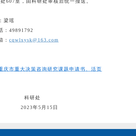
处607室，由科研处审核后统一报送。
：梁瑶
：49891792
箱：
cqwlxysk@163.com
重庆市重大决策咨询研究课题申请书、活页
研处
3年5月15日