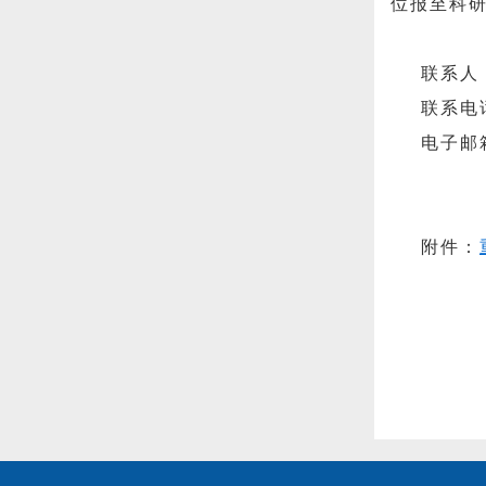
位报至科研
联系人
联系电话
电子邮
附
件：
科
202