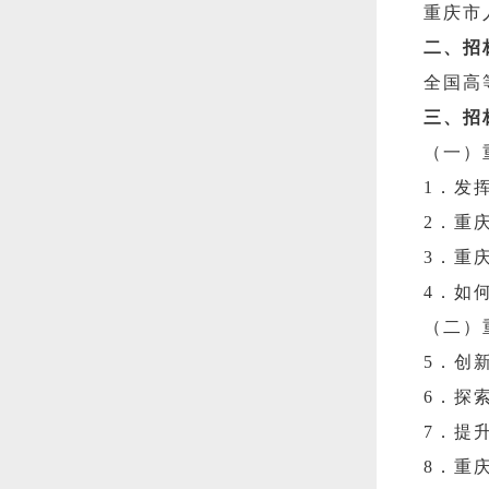
重庆市
二、招
全国高
三、招
（一）
1．发
2．重
3．重
4．如
（二）
5．创
6．探
7．提
8．重