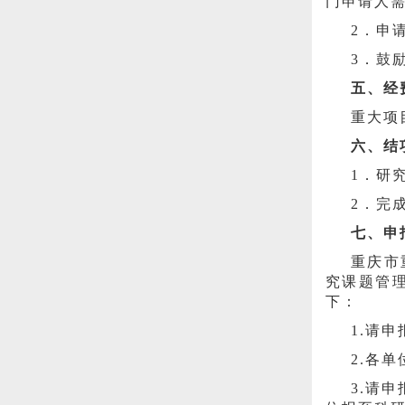
门申请人
2．申
3．鼓
五、经
重大项
六、结
1．研
2．完
七、申
重庆市
究课题管
下：
1.请
2.各
3.请