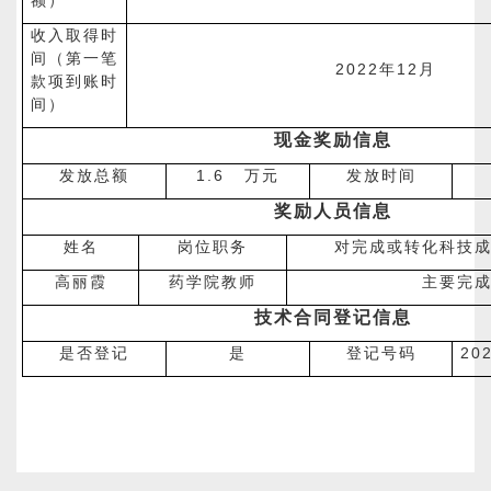
额）
收入取得时
间（第一笔
2022
12
年
月
款项到账时
间）
现金奖励信息
1.6
发放总额
万元
发放时间
奖励人员信息
姓名
岗位职务
对完成或转化科技
高丽霞
药学院教师
主要完
技术合同登记信息
20
是否登记
是
登记号码