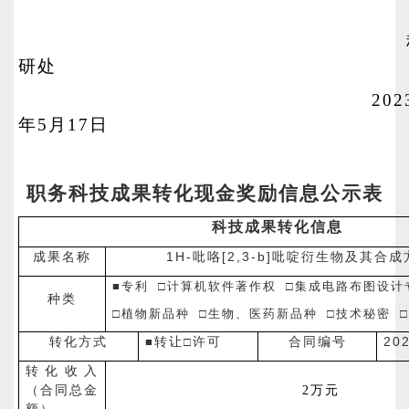
研处
202
年5月17日
职务科技成果转化现金奖励信息公示表
科技成果转化信息
1H-
[2,3-b]
成果名称
吡咯
吡啶衍生物及其合成
■
专利 □计算机软件著作权 □集成电路布图设计
种类
□植物新品种 □生物、医药新品种 □技术秘密 
20
转化方式
■
转让
□
许可
合同编号
转化收入
（合同总金
2
万元