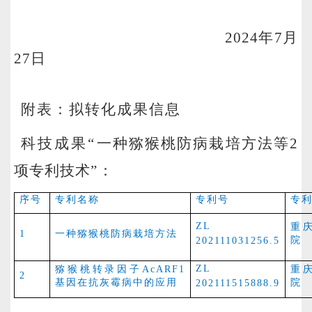
2024
年7月
27日
附表：拟转化成果信息
科技成果“
一种猕猴桃防病栽培方法等2
项专利技术
”：
序号
专利名称
专利号
专
ZL
重
1
一种猕猴桃防病栽培方法
院
202111031256.5
ZL
猕猴桃转录因子AcARF1
重
2
基因在抗灰霉病中的应用
院
202111515888.9